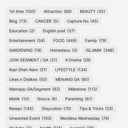
1st time
(100)
Attraction
(88)
BEAUTY
(35)
Blog
(73)
CANCER
(5)
Capture No
(45)
Education
(2)
English post
(37)
Entertainment
(34)
FOOD
(449)
Family
(79)
GARDENING
(19)
Homedeco
(3)
ISLAMIK
(348)
JOIN SEGMENT / GA
(21)
K-Drama
(29)
Kopi Shah Alam
(21)
LIFESTYLE
(134)
Likes n Dislikes
(50)
MENANG GA
(80)
Mamapp GA/Segment
(92)
Milestone
(113)
Mistik
(10)
Noxxa
(6)
Parenting
(61)
Resepi
(145)
Staycation
(70)
Tips & Tricks
(23)
Unwanted Event
(193)
Wordless Wednesday
(74)
Youtube
(3)
health
(111)
kuang3
(28)