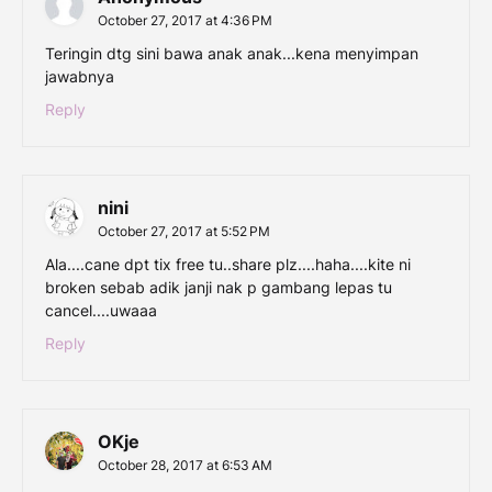
October 27, 2017 at 4:36 PM
Teringin dtg sini bawa anak anak...kena menyimpan
jawabnya
Reply
nini
October 27, 2017 at 5:52 PM
Ala....cane dpt tix free tu..share plz....haha....kite ni
broken sebab adik janji nak p gambang lepas tu
cancel....uwaaa
Reply
OKje
October 28, 2017 at 6:53 AM