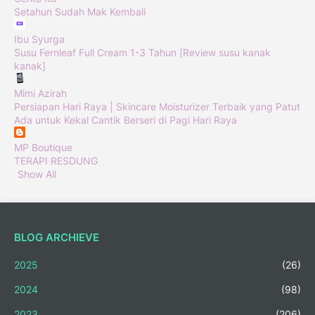
Setahun Sudah Mak Kembali
Ibu Syurga
Susu Fernleaf Full Cream 1-3 Tahun [Review susu kanak
kanak]
Mimi Azirah
Persiapan Hari Raya | Skincare Moisturizer Terbaik yang Patut
Ada untuk Kekal Cantik Berseri di Pagi Hari Raya
MP Boutique
TERAPI RESDUNG
Show All
BLOG ARCHIEVE
2025
(26)
2024
(98)
2023
(206)