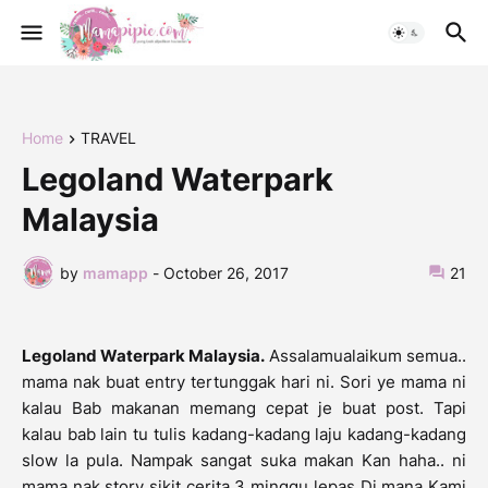
Home
TRAVEL
Legoland Waterpark
Malaysia
by
mamapp
-
October 26, 2017
21
Legoland Waterpark Malaysia.
Assalamualaikum semua..
mama nak buat entry tertunggak hari ni. Sori ye mama ni
kalau Bab makanan memang cepat je buat post. Tapi
kalau bab lain tu tulis kadang-kadang laju kadang-kadang
slow la pula. Nampak sangat suka makan Kan haha.. ni
mama nak story sikit cerita 3 minggu lepas Di mana Kami