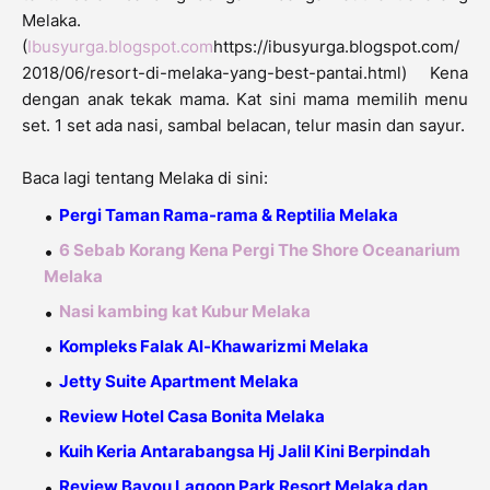
Melaka.
(
Ibusyurga.blogspot.com
https://ibusyurga.blogspot.com/
2018/06/resort-di-melaka-yang-best-pantai.html) Kena
dengan anak tekak mama. Kat sini mama memilih menu
set. 1 set ada nasi, sambal belacan, telur masin dan sayur.
Baca lagi tentang Melaka di sini:
Pergi Taman Rama-rama & Reptilia Melaka
6 Sebab Korang
Kena Pergi The Shore Oceanarium
Melaka
Nasi kambing kat Kubur Melaka
Kompleks Falak Al-Khawarizmi Melaka
Jetty Suite Apartment Melaka
Review Hotel Casa Bonita Melaka
Kuih Keria Antarabangsa Hj Jalil Kini Berpindah
Review Bayou Lagoon Park Resort Melaka dan