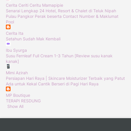
Cerita Ceriti Ceritu Mamapipie
Senarai Lengkap 24 Hotel, Resort & Chalet di Teluk Nipah
Pulau Pangkor Perak beserta Contact Number & Maklumat
Pool
Cerita Ita
Setahun Sudah Mak Kembali
Ibu Syurga
Susu Fernleaf Full Cream 1-3 Tahun [Review susu kanak
kanak]
Mimi Azirah
Persiapan Hari Raya | Skincare Moisturizer Terbaik yang Patut
Ada untuk Kekal Cantik Berseri di Pagi Hari Raya
MP Boutique
TERAPI RESDUNG
Show All