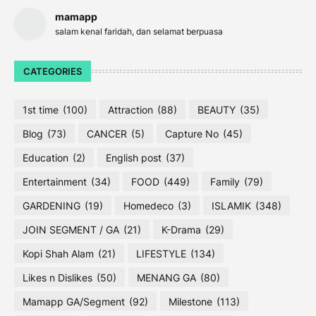
mamapp
salam kenal faridah, dan selamat berpuasa
CATEGORIES
1st time
(100)
Attraction
(88)
BEAUTY
(35)
Blog
(73)
CANCER
(5)
Capture No
(45)
Education
(2)
English post
(37)
Entertainment
(34)
FOOD
(449)
Family
(79)
GARDENING
(19)
Homedeco
(3)
ISLAMIK
(348)
JOIN SEGMENT / GA
(21)
K-Drama
(29)
Kopi Shah Alam
(21)
LIFESTYLE
(134)
Likes n Dislikes
(50)
MENANG GA
(80)
Mamapp GA/Segment
(92)
Milestone
(113)