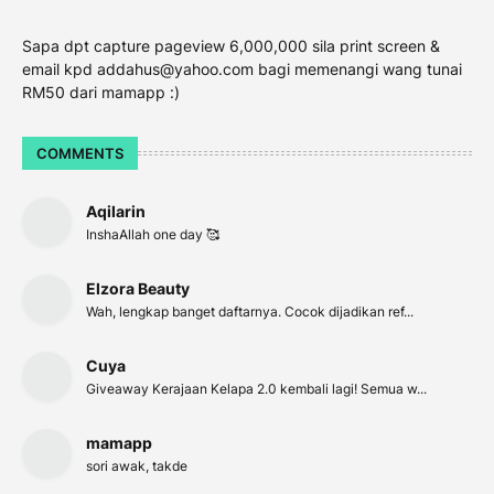
Sapa dpt capture pageview 6,000,000 sila print screen &
email kpd addahus@yahoo.com bagi memenangi wang tunai
RM50 dari mamapp :)
COMMENTS
Aqilarin
InshaAllah one day 🥰
Elzora Beauty
Wah, lengkap banget daftarnya. Cocok dijadikan ref...
Cuya
Giveaway Kerajaan Kelapa 2.0 kembali lagi! Semua w...
mamapp
sori awak, takde