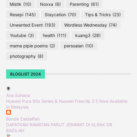
Mistik
(10)
Noxxa
(6)
Parenting
(61)
Resepi
(145)
Staycation
(70)
Tips & Tricks
(23)
Unwanted Event
(193)
Wordless Wednesday
(74)
Youtube
(3)
health
(111)
kuang3
(28)
mama pipie poems
(2)
persoalan
(10)
photography
(8)
BLOGLIST 2024
Ana Suhana
Huawei Pura 90s Series & Huawei Freeclip 2 S Now Available
In Malaysia
Bonde Zaidalifah
DAPATKAN RAWATAN PARUT JERAWAT DI KLINIK DR
BAZILAH