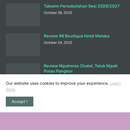
Takwim Persekolahan Sesi 2026/2027
October 28, 2025
Review 96 Boutique Hotel Melaka
October 24, 2025
Review Nipahmas Chalet, Teluk Nipah
Pulau Pangkor
October 01, 2025
Our website uses cookies to improve your experience.
Learn
more
Lunch di Ary Nasi Buluh Melaka
Accept !
September 25, 2025
Bermain Sambil Belajar Ilmu Kewangan