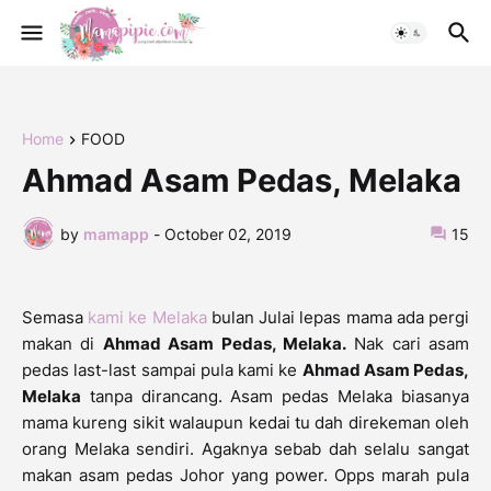
Home
FOOD
Ahmad Asam Pedas, Melaka
by
mamapp
-
October 02, 2019
15
Semasa
kami ke Melaka
bulan Julai lepas mama ada pergi
makan di
Ahmad Asam Pedas, Melaka.
Nak cari asam
pedas last-last sampai pula kami ke
Ahmad Asam Pedas,
Melaka
tanpa dirancang. Asam pedas Melaka biasanya
mama kureng sikit walaupun kedai tu dah direkeman oleh
orang Melaka sendiri. Agaknya sebab dah selalu sangat
makan asam pedas Johor yang power. Opps marah pula