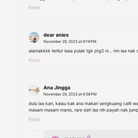
Reply
dear anies
November 29, 2023 at 6:19 PM
alamakkkk terliur laaa pulak tgk ptg2 ni... mn laa nak c
Reply
Ana Jingga
November 29, 2023 at 6:58 PM
dulu laa kan, kalau kak ana makan sengkuang calit wa
masam masam manis, rare dah laa nih payah nak jumpa
Reply