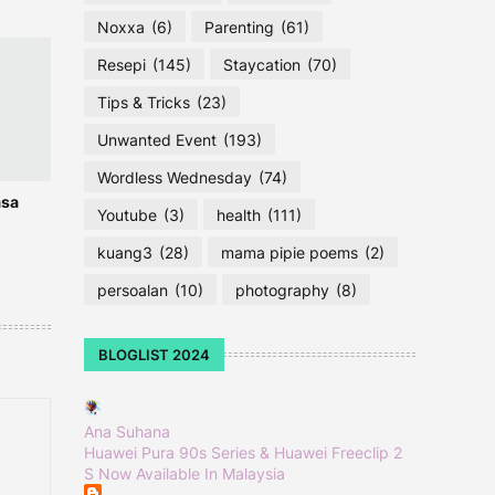
Noxxa
(6)
Parenting
(61)
Resepi
(145)
Staycation
(70)
Tips & Tricks
(23)
Unwanted Event
(193)
Wordless Wednesday
(74)
asa
Youtube
(3)
health
(111)
kuang3
(28)
mama pipie poems
(2)
persoalan
(10)
photography
(8)
BLOGLIST 2024
Ana Suhana
Huawei Pura 90s Series & Huawei Freeclip 2
S Now Available In Malaysia