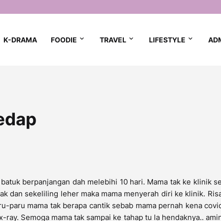
K-DRAMA
FOODIE
TRAVEL
LIFESTYLE
AD
edap
batuk berpanjangan dah melebihi 10 hari. Mama tak ke klinik 
kak dan sekeliling leher maka mama menyerah diri ke klinik. Ris
ru-paru mama tak berapa cantik sebab mama pernah kena covid
 x-ray. Semoga mama tak sampai ke tahap tu la hendaknya.. ami