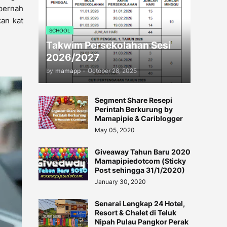
 pernah
an kat
SCHOOL
Takwim Persekolahan Sesi
2026/2027
by
mamapp
-
October 28, 2025
Segment Share Resepi
Perintah Berkurung by
Mamapipie & Cariblogger
May 05, 2020
Giveaway Tahun Baru 2020
Mamapipiedotcom (Sticky
Post sehingga 31/1/2020)
January 30, 2020
Senarai Lengkap 24 Hotel,
Resort & Chalet di Teluk
Nipah Pulau Pangkor Perak