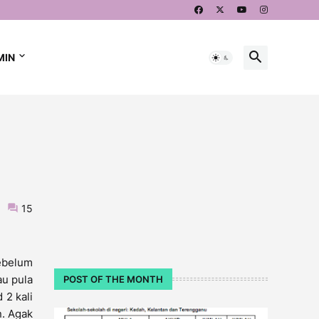
MIN
15
sebelum
au pula
POST OF THE MONTH
 2 kali
n. Agak