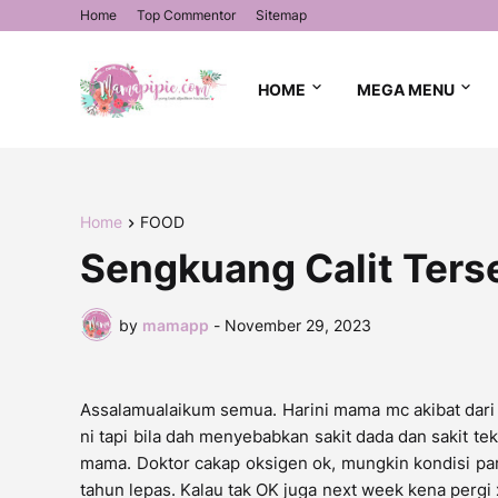
Home
Top Commentor
Sitemap
HOME
MEGA MENU
Home
FOOD
Sengkuang Calit Ters
by
mamapp
-
November 29, 2023
Assalamualaikum semua. Harini mama mc akibat dari 
ni tapi bila dah menyebabkan sakit dada dan sakit te
mama. Doktor cakap oksigen ok, mungkin kondisi pa
tahun lepas. Kalau tak OK juga next week kena pergi