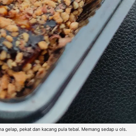
a gelap, pekat dan kacang pula tebal. Memang sedap u ols.