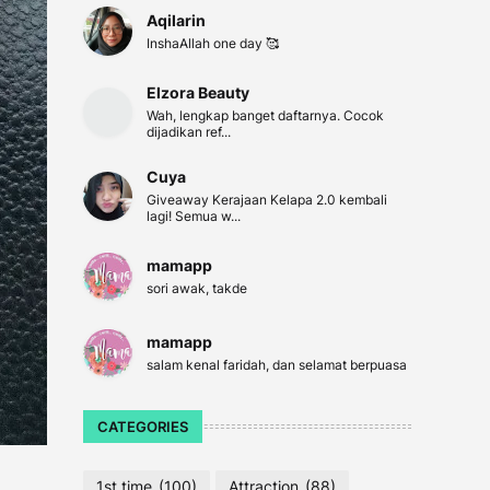
Aqilarin
InshaAllah one day 🥰
Elzora Beauty
Wah, lengkap banget daftarnya. Cocok
dijadikan ref...
Cuya
Giveaway Kerajaan Kelapa 2.0 kembali
lagi! Semua w...
mamapp
sori awak, takde
mamapp
salam kenal faridah, dan selamat berpuasa
CATEGORIES
1st time
(100)
Attraction
(88)