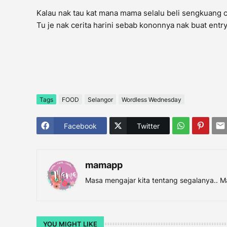
Kalau nak tau kat mana mama selalu beli sengkuang cal
Tu je nak cerita harini sebab kononnya nak buat entry
Tags
FOOD
Selangor
Wordless Wednesday
Facebook
Twitter
mamapp
Masa mengajar kita tentang segalanya.. M
YOU MIGHT LIKE