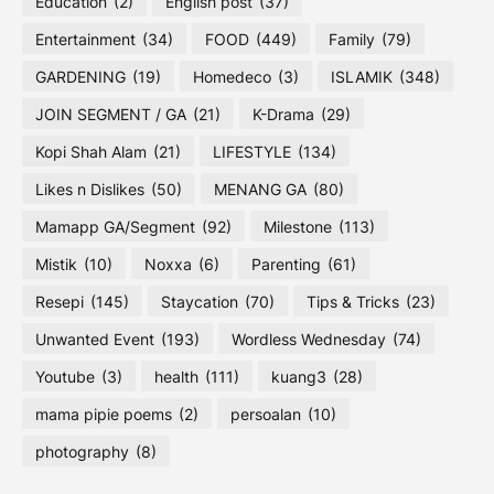
Education
(2)
English post
(37)
Entertainment
(34)
FOOD
(449)
Family
(79)
GARDENING
(19)
Homedeco
(3)
ISLAMIK
(348)
JOIN SEGMENT / GA
(21)
K-Drama
(29)
Kopi Shah Alam
(21)
LIFESTYLE
(134)
Likes n Dislikes
(50)
MENANG GA
(80)
Mamapp GA/Segment
(92)
Milestone
(113)
Mistik
(10)
Noxxa
(6)
Parenting
(61)
Resepi
(145)
Staycation
(70)
Tips & Tricks
(23)
Unwanted Event
(193)
Wordless Wednesday
(74)
Youtube
(3)
health
(111)
kuang3
(28)
mama pipie poems
(2)
persoalan
(10)
photography
(8)