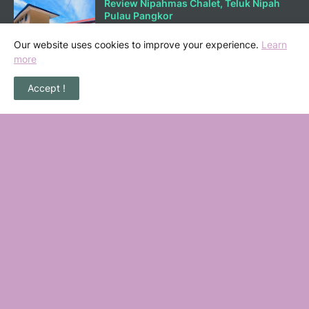
Review Nipahmas Chalet, Teluk Nipah
Pulau Pangkor
October 01, 2025
Our website uses cookies to improve your experience.
Learn
more
Lunch di Ary Nasi Buluh Melaka
Accept !
September 25, 2025
Bermain Sambil Belajar Ilmu Kewangan
di Mortgagecalculator.org
September 08, 2025
POPULAR POSTS
36 Senarai Homestay, Resort & Chalet
Pengkalan Balak Melaka Beserta Contact
Number
November 06, 2022