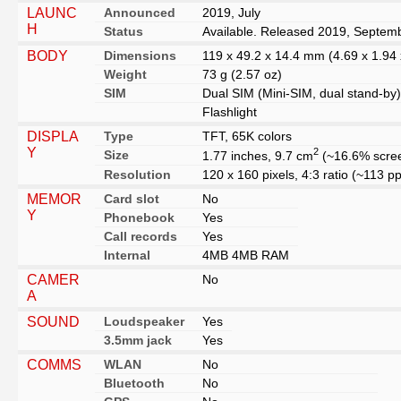
RK
LAUNC
Announced
2019, July
H
Status
Available. Released 2019, Septem
BODY
Dimensions
119 x 49.2 x 14.4 mm (4.69 x 1.94 
Weight
73 g (2.57 oz)
SIM
Dual SIM (Mini-SIM, dual stand-by)
Flashlight
DISPLA
Type
TFT, 65K colors
Y
2
Size
1.77 inches, 9.7 cm
(~16.6% scree
Resolution
120 x 160 pixels, 4:3 ratio (~113 pp
MEMOR
Card slot
No
Y
Phonebook
Yes
Call records
Yes
Internal
4MB 4MB RAM
CAMER
No
A
SOUND
Loudspeaker
Yes
3.5mm jack
Yes
COMMS
WLAN
No
Bluetooth
No