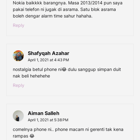
Nokia baikkkk barangnya. Masa 2013/2014 pun saya
pakai telefon ni jugak di asrama. Satu blok asrama
boleh dengar alarm time sahur hahaha.
Reply
Shafyqah Azahar
April 1, 2021 at 4:43 PM
nostalgia betul phone ni😂 dulu sanggup simpan duit
nak beli hehehehe
Reply
Aiman Salleh
April 1, 2021 at 5:38 PM
comelnya phone ni.. phone macam ni gerenti tak kena
rampas 😂