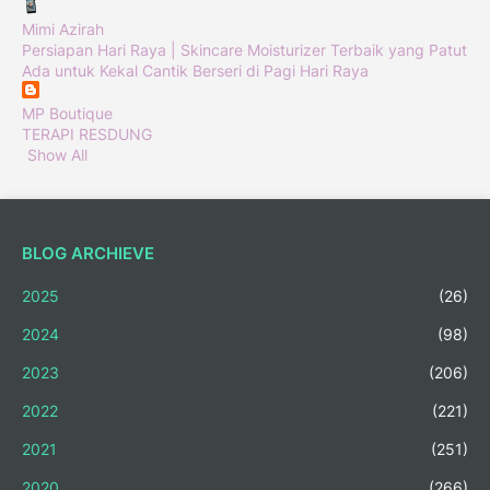
Mimi Azirah
Persiapan Hari Raya | Skincare Moisturizer Terbaik yang Patut
Ada untuk Kekal Cantik Berseri di Pagi Hari Raya
MP Boutique
TERAPI RESDUNG
Show All
BLOG ARCHIEVE
2025
(26)
2024
(98)
2023
(206)
2022
(221)
2021
(251)
2020
(266)