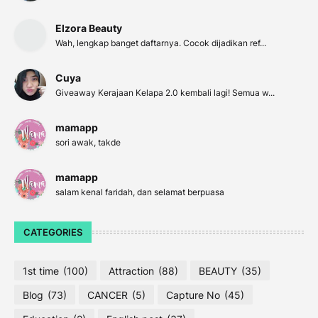
Elzora Beauty
Wah, lengkap banget daftarnya. Cocok dijadikan ref...
Cuya
Giveaway Kerajaan Kelapa 2.0 kembali lagi! Semua w...
mamapp
sori awak, takde
mamapp
salam kenal faridah, dan selamat berpuasa
CATEGORIES
1st time
(100)
Attraction
(88)
BEAUTY
(35)
Blog
(73)
CANCER
(5)
Capture No
(45)