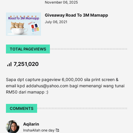
November 06, 2025
Giveaway Road To 3M Mamapp
July 06, 2021
TOTAL PAGEVIEWS
7,251,020
Sapa dpt capture pageview 6,000,000 sila print screen &
email kpd addahus@yahoo.com bagi memenangi wang tunai
RM50 dari mamapp :)
COMMENTS
Aqilarin
InshaAllah one day 🥰