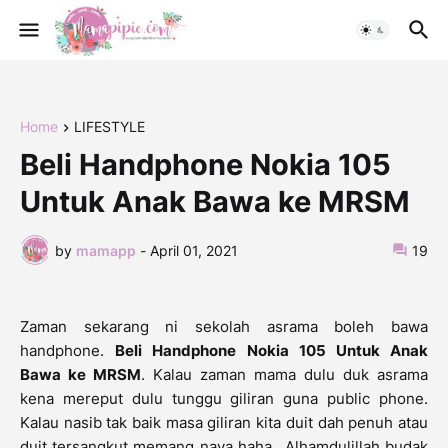
Home
LIFESTYLE
Beli Handphone Nokia 105
Untuk Anak Bawa ke MRSM
by
mamapp
-
April 01, 2021
19
Zaman sekarang ni sekolah asrama boleh bawa
handphone.
Beli Handphone Nokia 105 Untuk Anak
Bawa ke MRSM
. Kalau zaman mama dulu duk asrama
kena mereput dulu tunggu giliran guna public phone.
Kalau nasib tak baik masa giliran kita duit dah penuh atau
duit tersangkut memang naya haha.. Alhamdulillah budak