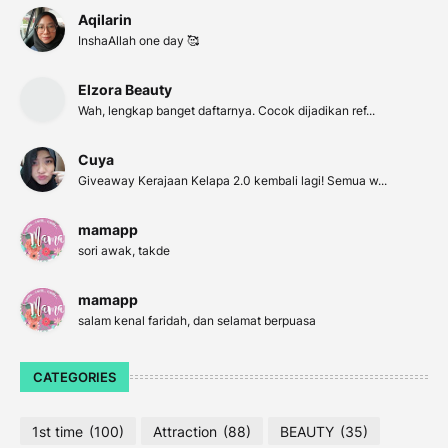
Aqilarin
InshaAllah one day 🥰
Elzora Beauty
Wah, lengkap banget daftarnya. Cocok dijadikan ref...
Cuya
Giveaway Kerajaan Kelapa 2.0 kembali lagi! Semua w...
mamapp
sori awak, takde
mamapp
salam kenal faridah, dan selamat berpuasa
CATEGORIES
1st time
(100)
Attraction
(88)
BEAUTY
(35)