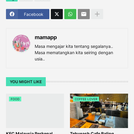
Facebook
mamapp
Masa mengajar kita tentang segalanya..
Masa mematangkan kita seiring dengan
usia..
YOU MIGHT LIKE
FOOD
COFFEE LOVER
KFC Malaysia Perkenal
Tehyeash Cafe Baling,