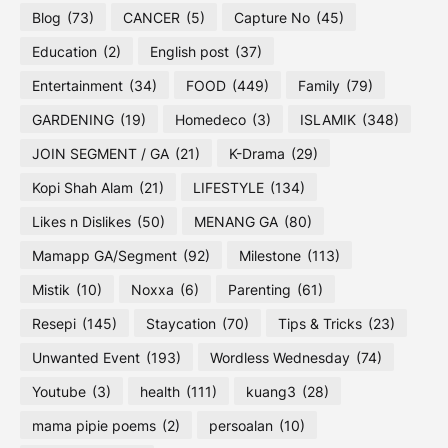
Blog
(73)
CANCER
(5)
Capture No
(45)
Education
(2)
English post
(37)
Entertainment
(34)
FOOD
(449)
Family
(79)
GARDENING
(19)
Homedeco
(3)
ISLAMIK
(348)
JOIN SEGMENT / GA
(21)
K-Drama
(29)
Kopi Shah Alam
(21)
LIFESTYLE
(134)
Likes n Dislikes
(50)
MENANG GA
(80)
Mamapp GA/Segment
(92)
Milestone
(113)
Mistik
(10)
Noxxa
(6)
Parenting
(61)
Resepi
(145)
Staycation
(70)
Tips & Tricks
(23)
Unwanted Event
(193)
Wordless Wednesday
(74)
Youtube
(3)
health
(111)
kuang3
(28)
mama pipie poems
(2)
persoalan
(10)