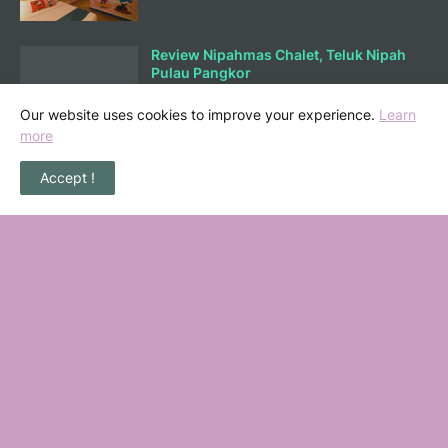
Review Nipahmas Chalet, Teluk Nipah
Pulau Pangkor
October 01, 2025
Our website uses cookies to improve your experience.
Learn
more
Lunch di Ary Nasi Buluh Melaka
Accept !
September 25, 2025
Bermain Sambil Belajar Ilmu Kewangan
di Mortgagecalculator.org
September 08, 2025
POPULAR POSTS
36 Senarai Homestay, Resort & Chalet
Pengkalan Balak Melaka Beserta Contact