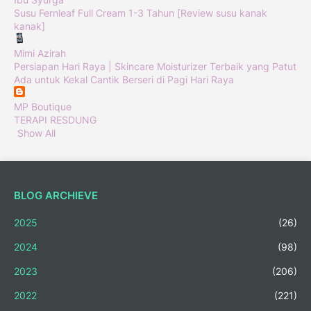
Susu Fernleaf Full Cream 1-3 Tahun [Review susu kanak
kanak]
Mimi Azirah
Persiapan Hari Raya | Skincare Moisturizer Terbaik yang Patut
Ada untuk Kekal Cantik Berseri di Pagi Hari Raya
MP Boutique
TERAPI RESDUNG
Show All
BLOG ARCHIEVE
2025
(26)
2024
(98)
2023
(206)
2022
(221)