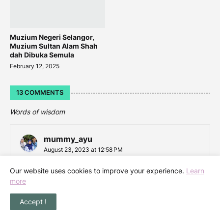
Muzium Negeri Selangor,
Muzium Sultan Alam Shah
dah Dibuka Semula
February 12, 2025
13 COMMENTS
Words of wisdom
mummy_ayu
August 23, 2023 at 12:58 PM
pernah pegi kalau x silap..ikut rombongan tadika Iris
Our website uses cookies to improve your experience.
Learn
Reply
more
Accept !