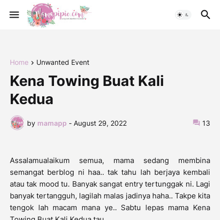
Home
Unwanted Event
Kena Towing Buat Kali
Kedua
by
mamapp
-
August 29, 2022
13
Assalamualaikum semua, mama sedang membina
semangat berblog ni haa.. tak tahu lah berjaya kembali
atau tak mood tu. Banyak sangat entry tertunggak ni. Lagi
banyak tertangguh, lagilah malas jadinya haha.. Takpe kita
tengok lah macam mana ye.. Sabtu lepas mama Kena
Towing Buat Kali Kedua tau..