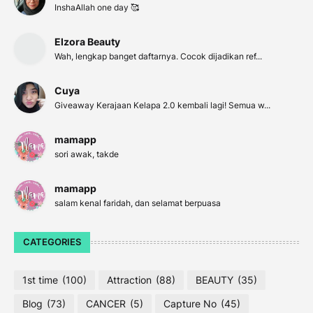
InshaAllah one day 🥰
Elzora Beauty
Wah, lengkap banget daftarnya. Cocok dijadikan ref...
Cuya
Giveaway Kerajaan Kelapa 2.0 kembali lagi! Semua w...
mamapp
sori awak, takde
mamapp
salam kenal faridah, dan selamat berpuasa
CATEGORIES
1st time
(100)
Attraction
(88)
BEAUTY
(35)
Blog
(73)
CANCER
(5)
Capture No
(45)