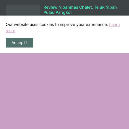
Review Nipahmas Chalet, Teluk Nipah
Pulau Pangkor
October 01, 2025
Our website uses cookies to improve your experience.
Learn
more
Lunch di Ary Nasi Buluh Melaka
Accept !
September 25, 2025
Bermain Sambil Belajar Ilmu Kewangan
di Mortgagecalculator.org
September 08, 2025
POPULAR POSTS
36 Senarai Homestay, Resort & Chalet
Pengkalan Balak Melaka Beserta Contact
Number
November 06, 2022