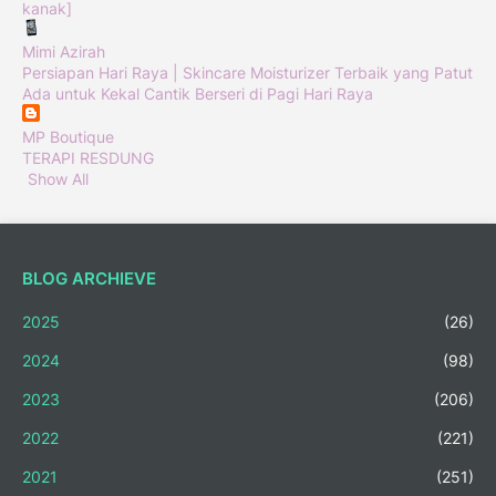
kanak]
Mimi Azirah
Persiapan Hari Raya | Skincare Moisturizer Terbaik yang Patut
Ada untuk Kekal Cantik Berseri di Pagi Hari Raya
MP Boutique
TERAPI RESDUNG
Show All
BLOG ARCHIEVE
2025
(26)
2024
(98)
2023
(206)
2022
(221)
2021
(251)