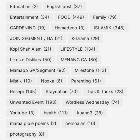
Education
(2)
English post
(37)
Entertainment
(34)
FOOD
(449)
Family
(79)
GARDENING
(19)
Homedeco
(3)
ISLAMIK
(348)
JOIN SEGMENT / GA
(21)
K-Drama
(29)
Kopi Shah Alam
(21)
LIFESTYLE
(134)
Likes n Dislikes
(50)
MENANG GA
(80)
Mamapp GA/Segment
(92)
Milestone
(113)
Mistik
(10)
Noxxa
(6)
Parenting
(61)
Resepi
(145)
Staycation
(70)
Tips & Tricks
(23)
Unwanted Event
(193)
Wordless Wednesday
(74)
Youtube
(3)
health
(111)
kuang3
(28)
mama pipie poems
(2)
persoalan
(10)
photography
(8)