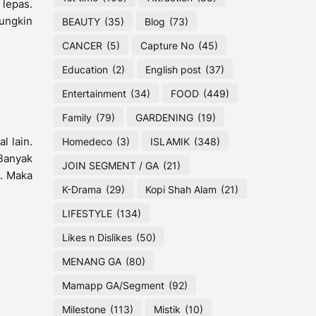
 lepas.
Mungkin
BEAUTY
(35)
Blog
(73)
CANCER
(5)
Capture No
(45)
Education
(2)
English post
(37)
Entertainment
(34)
FOOD
(449)
Family
(79)
GARDENING
(19)
l lain.
Homedeco
(3)
ISLAMIK
(348)
 Banyak
JOIN SEGMENT / GA
(21)
e. Maka
K-Drama
(29)
Kopi Shah Alam
(21)
LIFESTYLE
(134)
Likes n Dislikes
(50)
MENANG GA
(80)
Mamapp GA/Segment
(92)
Milestone
(113)
Mistik
(10)