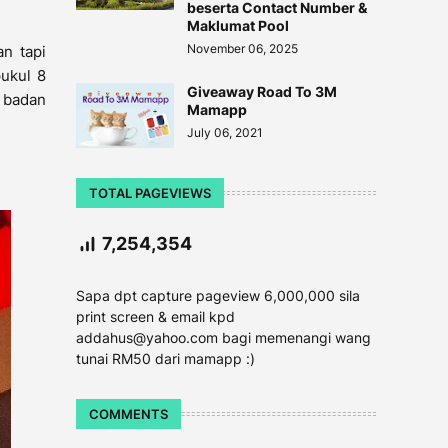
beserta Contact Number &
Maklumat Pool
November 06, 2025
an tapi
ukul 8
Giveaway Road To 3M
m badan
Mamapp
July 06, 2021
TOTAL PAGEVIEWS
7,254,354
Sapa dpt capture pageview 6,000,000 sila
print screen & email kpd
addahus@yahoo.com bagi memenangi wang
tunai RM50 dari mamapp :)
COMMENTS