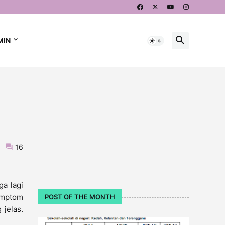
MIN
16
a lagi
simptom
POST OF THE MONTH
 jelas.