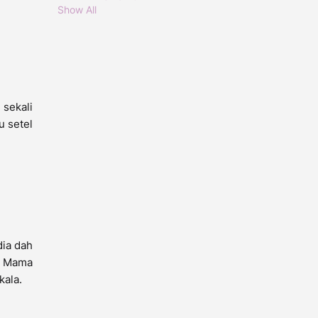
Show All
 sekali
u setel
ia dah
a. Mama
kala.