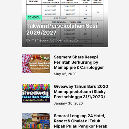
SCHOOL
Takwim Persekolahan Sesi
2026/2027
by
mamapp
-
October 28, 2025
Segment Share Resepi
Perintah Berkurung by
Mamapipie & Cariblogger
May 05, 2020
Giveaway Tahun Baru 2020
Mamapipiedotcom (Sticky
Post sehingga 31/1/2020)
January 30, 2020
Senarai Lengkap 24 Hotel,
Resort & Chalet di Teluk
Nipah Pulau Pangkor Perak