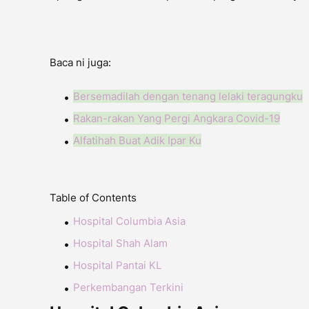
Baca ni juga:
Bersemadilah dengan tenang lelaki teragungku
Rakan-rakan Yang Pergi Angkara Covid-19
Alfatihah Buat Adik Ipar Ku
Table of Contents
Hospital Columbia Asia
Hospital Shah Alam
Hospital Pantai KL
Perkembangan Terkini