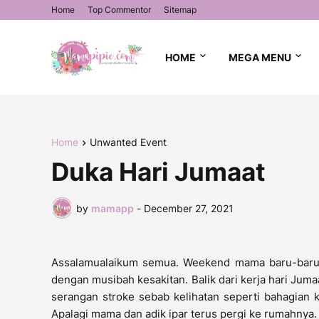
Home
Top Commentor
Sitemap
HOME
MEGA MENU
Home
Unwanted Event
Duka Hari Jumaat
by
mamapp
-
December 27, 2021
Assalamualaikum semua. Weekend mama baru-baru n
dengan musibah kesakitan. Balik dari kerja hari Ju
serangan stroke sebab kelihatan seperti bahagian 
Apalagi mama dan adik ipar terus pergi ke rumahnya