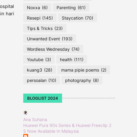
ospital
Noxxa
(6)
Parenting
(61)
in hari
Resepi
(145)
Staycation
(70)
Tips & Tricks
(23)
Unwanted Event
(193)
Wordless Wednesday
(74)
Youtube
(3)
health
(111)
kuang3
(28)
mama pipie poems
(2)
persoalan
(10)
photography
(8)
BLOGLIST 2024
Ana Suhana
Huawei Pura 90s Series & Huawei Freeclip 2
S Now Available In Malaysia