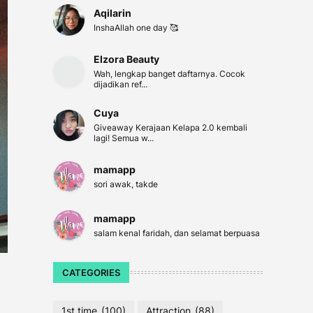
Aqilarin
InshaAllah one day 🥰
Elzora Beauty
Wah, lengkap banget daftarnya. Cocok
dijadikan ref...
Cuya
Giveaway Kerajaan Kelapa 2.0 kembali
lagi! Semua w...
mamapp
sori awak, takde
mamapp
salam kenal faridah, dan selamat berpuasa
CATEGORIES
1st time
(100)
Attraction
(88)