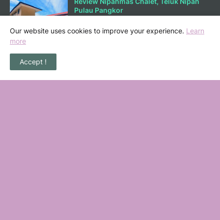
Review Nipahmas Chalet, Teluk Nipah
Pulau Pangkor
October 01, 2025
Our website uses cookies to improve your experience.
Learn
more
Lunch di Ary Nasi Buluh Melaka
Accept !
September 25, 2025
Bermain Sambil Belajar Ilmu Kewangan
di Mortgagecalculator.org
September 08, 2025
POPULAR POSTS
36 Senarai Homestay, Resort & Chalet
Pengkalan Balak Melaka Beserta Contact
Number
November 06, 2022