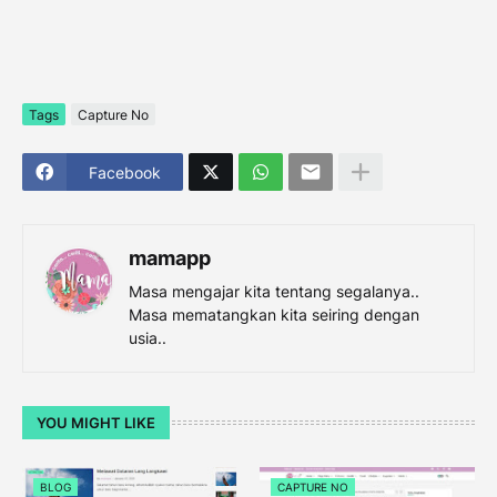
Tags
Capture No
Facebook
mamapp
Masa mengajar kita tentang segalanya..
Masa mematangkan kita seiring dengan
usia..
YOU MIGHT LIKE
BLOG
CAPTURE NO