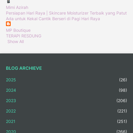
Mimi Azirah
Persiapan Hari Raya | Skincare Moisturizer Terbaik yang Patut
Ada untuk Kekal Cantik Berseri di Pagi Hari Raya
MP Boutique
TERAPI RESDUNG
Show All
BLOG ARCHIEVE
2025
(26)
2024
(98)
2023
(206)
2022
(221)
2021
(251)
2020
(266)