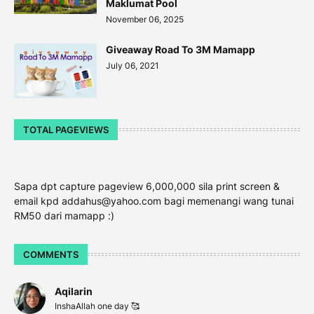
Maklumat Pool
November 06, 2025
Giveaway Road To 3M Mamapp
July 06, 2021
TOTAL PAGEVIEWS
Sapa dpt capture pageview 6,000,000 sila print screen &
email kpd addahus@yahoo.com bagi memenangi wang tunai
RM50 dari mamapp :)
COMMENTS
Aqilarin
InshaAllah one day 🥰