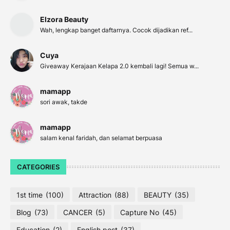
Elzora Beauty
Wah, lengkap banget daftarnya. Cocok dijadikan ref...
Cuya
Giveaway Kerajaan Kelapa 2.0 kembali lagi! Semua w...
mamapp
sori awak, takde
mamapp
salam kenal faridah, dan selamat berpuasa
CATEGORIES
1st time
(100)
Attraction
(88)
BEAUTY
(35)
Blog
(73)
CANCER
(5)
Capture No
(45)
Education
(2)
English post
(37)