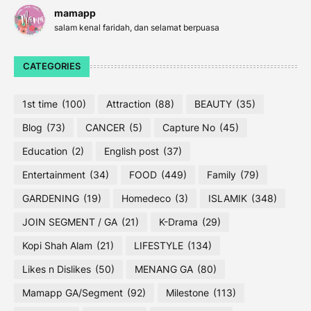
mamapp
salam kenal faridah, dan selamat berpuasa
CATEGORIES
1st time
(100)
Attraction
(88)
BEAUTY
(35)
Blog
(73)
CANCER
(5)
Capture No
(45)
Education
(2)
English post
(37)
Entertainment
(34)
FOOD
(449)
Family
(79)
GARDENING
(19)
Homedeco
(3)
ISLAMIK
(348)
JOIN SEGMENT / GA
(21)
K-Drama
(29)
Kopi Shah Alam
(21)
LIFESTYLE
(134)
Likes n Dislikes
(50)
MENANG GA
(80)
Mamapp GA/Segment
(92)
Milestone
(113)