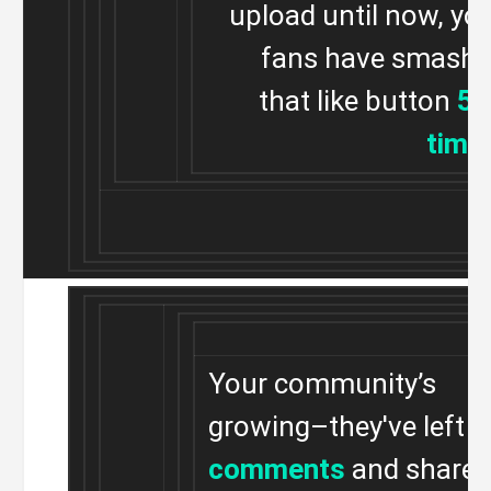
upload until now, yo
fans have smash
that like button
57
time
Your community’s
growing–they've left
1
comments
and shared