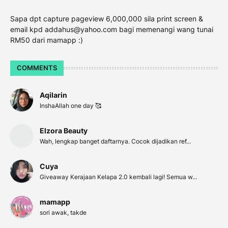
Sapa dpt capture pageview 6,000,000 sila print screen &
email kpd addahus@yahoo.com bagi memenangi wang tunai
RM50 dari mamapp :)
COMMENTS
Aqilarin
InshaAllah one day 🥰
Elzora Beauty
Wah, lengkap banget daftarnya. Cocok dijadikan ref...
Cuya
Giveaway Kerajaan Kelapa 2.0 kembali lagi! Semua w...
mamapp
sori awak, takde