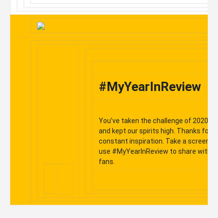
#MyYearInReview
You’ve taken the challenge of 2020 he
and kept our spirits high. Thanks for b
constant inspiration. Take a screens
use #MyYearInReview to share with y
fans.