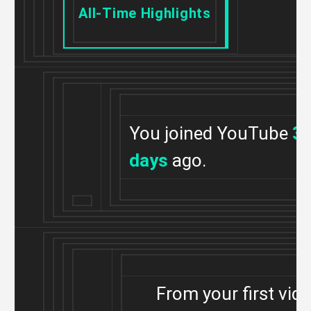
All-Time Highlights
You joined YouTube
3,
days
ago.
From your first vid