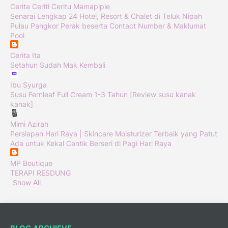
Cerita Ceriti Ceritu Mamapipie
Senarai Lengkap 24 Hotel, Resort & Chalet di Teluk Nipah
Pulau Pangkor Perak beserta Contact Number & Maklumat
Pool
Cerita Ita
Setahun Sudah Mak Kembali
Ibu Syurga
Susu Fernleaf Full Cream 1-3 Tahun [Review susu kanak
kanak]
Mimi Azirah
Persiapan Hari Raya | Skincare Moisturizer Terbaik yang Patut
Ada untuk Kekal Cantik Berseri di Pagi Hari Raya
MP Boutique
TERAPI RESDUNG
Show All