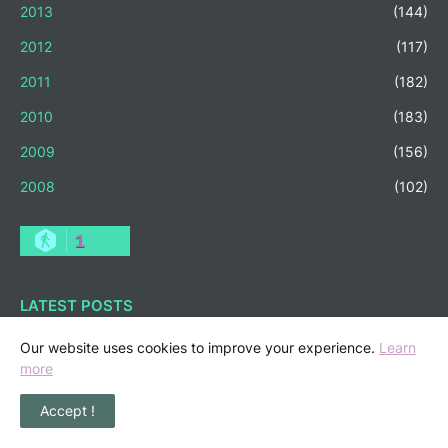
2013
(144)
2012
(117)
2011
(182)
2010
(183)
2009
(156)
2008
(102)
1
LATEST POSTS
Senarai Lengkap 24 Hotel, Resort &
Our website uses cookies to improve your experience.
Learn
Chalet di Teluk Nipah Pulau Pangkor
more
Perak beserta Contact Number &
Maklumat Pool
Accept !
November 06, 2025