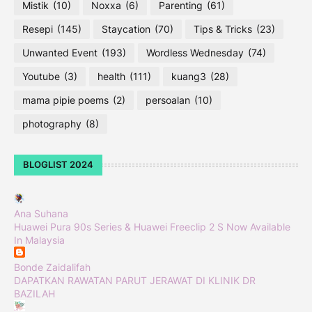
Mistik
(10)
Noxxa
(6)
Parenting
(61)
Resepi
(145)
Staycation
(70)
Tips & Tricks
(23)
Unwanted Event
(193)
Wordless Wednesday
(74)
Youtube
(3)
health
(111)
kuang3
(28)
mama pipie poems
(2)
persoalan
(10)
photography
(8)
BLOGLIST 2024
Ana Suhana
Huawei Pura 90s Series & Huawei Freeclip 2 S Now Available
In Malaysia
Bonde Zaidalifah
DAPATKAN RAWATAN PARUT JERAWAT DI KLINIK DR
BAZILAH