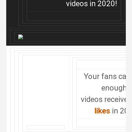
videos in 2020!
Your fans can'
enough–
videos receive
likes
in 20