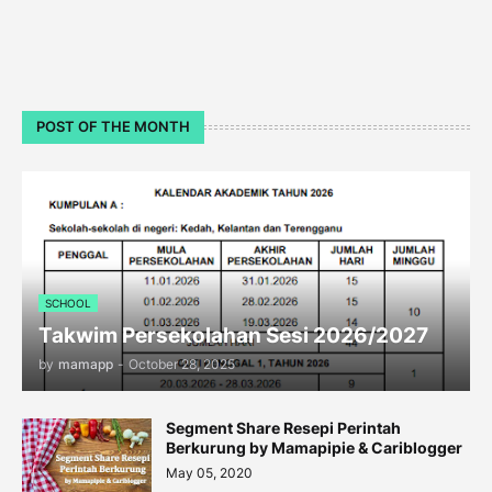
POST OF THE MONTH
SCHOOL
Takwim Persekolahan Sesi 2026/2027
by
mamapp
-
October 28, 2025
Segment Share Resepi Perintah
Berkurung by Mamapipie & Cariblogger
May 05, 2020