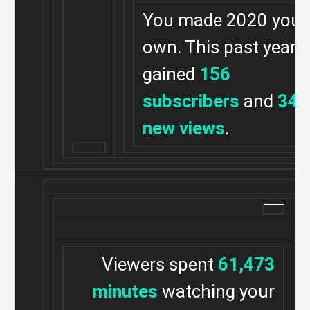
You made 2020 your
own. This past year, 
gained
156
subscribers
and
34,
new views
.
Viewers spent
61,473
minutes
watching your