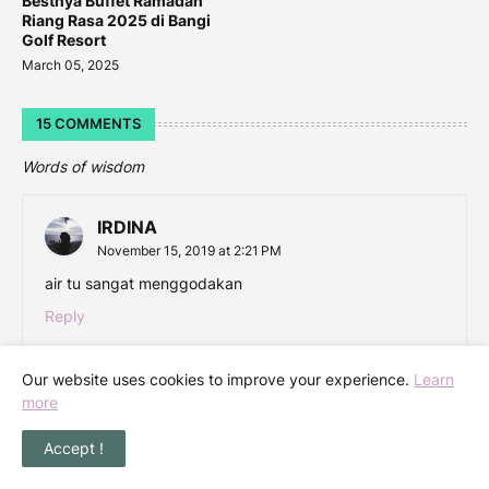
Bestnya Buffet Ramadan
Riang Rasa 2025 di Bangi
Golf Resort
March 05, 2025
15 COMMENTS
Words of wisdom
IRDINA
November 15, 2019 at 2:21 PM
air tu sangat menggodakan
Reply
Our website uses cookies to improve your experience.
Learn
more
MrsEnoxis
November 15, 2019 at 2:25 PM
Accept !
Menarik jugak kedai ni ye. Banyak menu ayam goreng