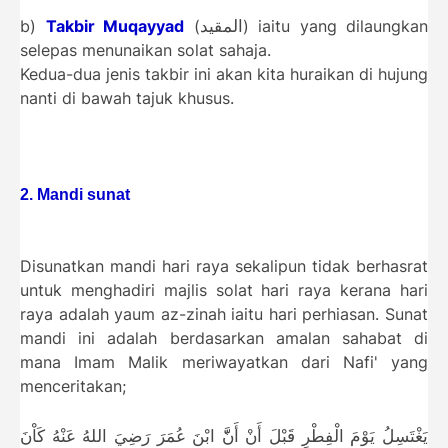
المقيد
b)
Takbir Muqayyad
(
) iaitu yang dilaungkan
selepas menunaikan solat sahaja.
Kedua-dua jenis takbir ini akan kita huraikan di hujung
nanti di bawah tajuk khusus.
2. Mandi sunat
Disunatkan mandi hari raya sekalipun tidak berhasrat
untuk menghadiri majlis solat hari raya kerana hari
raya adalah yaum az-zinah iaitu hari perhiasan. Sunat
mandi ini adalah berdasarkan amalan sahabat di
mana Imam Malik meriwayatkan dari Nafi' yang
menceritakan;
يَغْتَسِلُ يَوْمَ الْفِطْرِ قَبْلَ أَنْ
أَنَّّ ابْنَ عُمَرَ رَضِيَ اللهُ عَنْهُ كَاْنَ