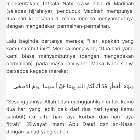
menceritakan; tatkala Nabi s.a.w. tiba di Madinah
(selepas hijrahnya), penduduk Madinah mempunyai
dua hari kebesaran di mana mereka menyambutnya
dengan mengadakan permainan-permainan.
Lalu baginda bertanya mereka; "Hari apakah yang
kamu sambut ini?". Mereka menjawab; "Dua hari yang
kami biasa menyambutnya (dengan mengadakan
permainan) pada masa jahiliyah". Maka Nabi s.a.w.
bersabda kepada mereka;
ويوْمَ الْفِطْر
قَدْ أَبْدلَكمُ الله بِهِمَا خَيْراً منهما: يومَ الأضحْى
"Sesungguhnya Allah telah menggantikan untuk kamu
dua hari yang lebih baik dari dua hari (yang kamu
sambut) itu iaitu; hari raya korban dan hari raya
fitrah". (Riwayat Imam Abu Daud dan an-Nasai
dengan sanad yang soheh)