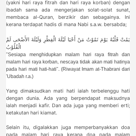
(yakni hari raya fitrah dan hari raya korban) dengan
ibadah sama ada mengerjakan solat-solat sunat,
membaca al-Quran, berzikir dan sebagainya. Ini
kerana terdapat hadis di mana Nabi s.a.w. bersabda;
يَمُتْ قَلْبُهُ يَوْمَ تَمُوْتُ
مَنْ أَحْيَا لَيْلَةَ الْفِطْرِ وَلَيْلَةَ الأَضْحَى لَمْ
الْقُلُوْبُ
"Sesiapa menghidupkan malam hari raya fitrah dan
malam hari raya korban, nescaya tidak akan mati hatinya
pada hari mati hati-hati". (Riwayat Imam at-Thabrani dari
'Ubadah r.a.)
Yang dimaksudkan mati hati ialah terbelenggu hati
dengan dunia. Ada yang berpendapat maksudnya
ialah menjadi kafir. Dan ada juga yang memberi erti;
ketakutan hari kiamat.
Selain itu, digalakkan juga memperbanyakkan doa
pada malam hari raya kerana doa pada malam