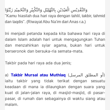
وَالتَّقْدِيْسِ
الْعَيْدَيْنِ بِالتَّهْلِيْلِ وَالتَّكْبِيْرِ وَالتَّحْمِيْدِ
زَيِّنُوْا
"Kamu hiasilah dua hari raya dengan tahlil, takbir, tahmid
dan taqdis". (Riwayat Abu Na'im dari Anas r.a.)
Ini menjadi petanda kepada kita bahawa hari raya di
dalam Islam adalah hari untuk mengagungkan Tuhan
dan menzahirkan syiar agama, bukan hari untuk
berseronok dan bersuka-ria semata-mata.
Takbir pada hari raya ada dua jenis;
أو المطلق
المرسل
a)
Takbir Mursal atau Muthlaq
(
)
iaitu takbir yang tidak terikat dengan sesuatu
keadaan di mana ia dilaungkan dengan suara yang
kuat di jalan-jalan raya, di masjid-masjid, di pasar-
pasar, di rumah dan sebagainya di waktu siang atau
malam.