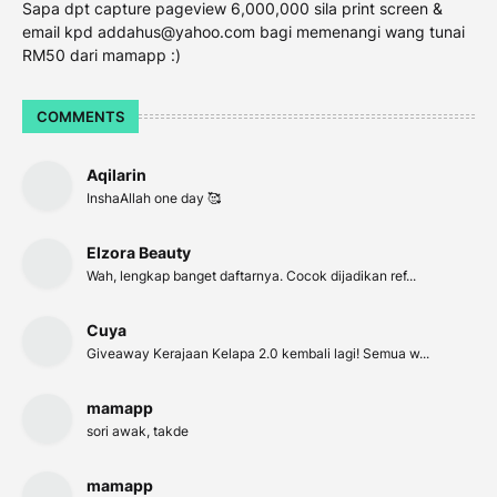
Sapa dpt capture pageview 6,000,000 sila print screen &
email kpd addahus@yahoo.com bagi memenangi wang tunai
RM50 dari mamapp :)
COMMENTS
Aqilarin
InshaAllah one day 🥰
Elzora Beauty
Wah, lengkap banget daftarnya. Cocok dijadikan ref...
Cuya
Giveaway Kerajaan Kelapa 2.0 kembali lagi! Semua w...
mamapp
sori awak, takde
mamapp