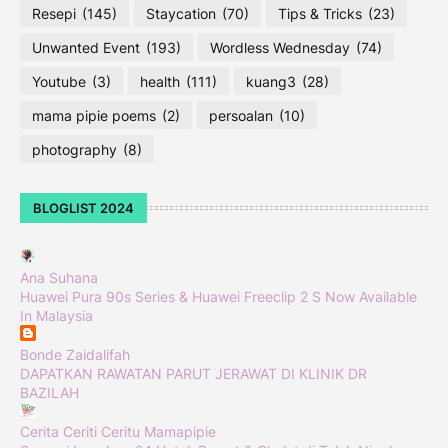
Resepi
(145)
Staycation
(70)
Tips & Tricks
(23)
Unwanted Event
(193)
Wordless Wednesday
(74)
Youtube
(3)
health
(111)
kuang3
(28)
mama pipie poems
(2)
persoalan
(10)
photography
(8)
BLOGLIST 2024
Ana Suhana
Huawei Pura 90s Series & Huawei Freeclip 2 S Now Available
In Malaysia
Bonde Zaidalifah
DAPATKAN RAWATAN PARUT JERAWAT DI KLINIK DR
BAZILAH
Cerita Ceriti Ceritu Mamapipie