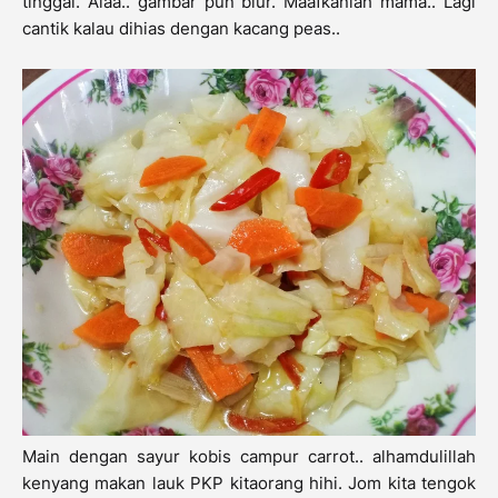
tinggal. Alaa.. gambar pun blur. Maafkanlah mama.. Lagi
cantik kalau dihias dengan kacang peas..
Main dengan sayur kobis campur carrot.. alhamdulillah
kenyang makan lauk PKP kitaorang hihi. Jom kita tengok