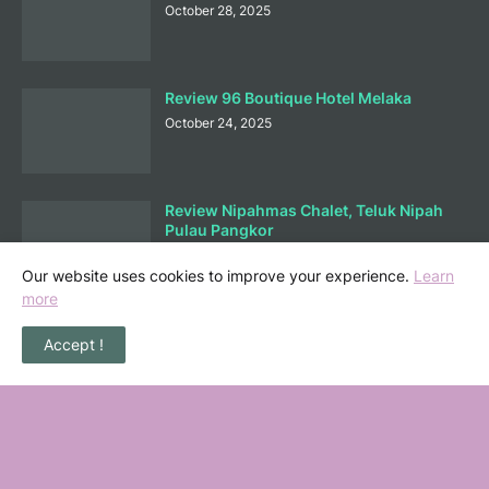
October 28, 2025
Review 96 Boutique Hotel Melaka
October 24, 2025
Review Nipahmas Chalet, Teluk Nipah
Pulau Pangkor
October 01, 2025
Our website uses cookies to improve your experience.
Learn
more
Lunch di Ary Nasi Buluh Melaka
Accept !
September 25, 2025
Bermain Sambil Belajar Ilmu Kewangan
di Mortgagecalculator.org
September 08, 2025