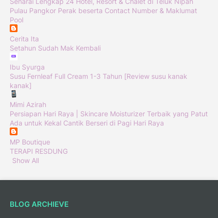
Senarai Lengkap 24 Hotel, Resort & Chalet di Teluk Nipah
Pulau Pangkor Perak beserta Contact Number & Maklumat
Pool
Cerita Ita
Setahun Sudah Mak Kembali
Ibu Syurga
Susu Fernleaf Full Cream 1-3 Tahun [Review susu kanak
kanak]
Mimi Azirah
Persiapan Hari Raya | Skincare Moisturizer Terbaik yang Patut
Ada untuk Kekal Cantik Berseri di Pagi Hari Raya
MP Boutique
TERAPI RESDUNG
Show All
BLOG ARCHIEVE