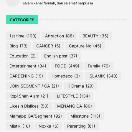
salam kenal faridah, dan selamat berpuasa
CATEGORIES
1st time
(100)
Attraction
(88)
BEAUTY
(35)
Blog
(73)
CANCER
(5)
Capture No
(45)
Education
(2)
English post
(37)
Entertainment
(34)
FOOD
(449)
Family
(79)
GARDENING
(19)
Homedeco
(3)
ISLAMIK
(348)
JOIN SEGMENT / GA
(21)
K-Drama
(29)
Kopi Shah Alam
(21)
LIFESTYLE
(134)
Likes n Dislikes
(50)
MENANG GA
(80)
Mamapp GA/Segment
(92)
Milestone
(113)
Mistik
(10)
Noxxa
(6)
Parenting
(61)