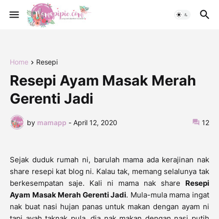
Home
Resepi
Resepi Ayam Masak Merah
Gerenti Jadi
by
mamapp
-
April 12, 2020
12
Sejak duduk rumah ni, barulah mama ada kerajinan nak
share resepi kat blog ni. Kalau tak, memang selalunya tak
berkesempatan saje. Kali ni mama nak share
Resepi
Ayam Masak Merah Gerenti Jadi
. Mula-mula mama ingat
nak buat nasi hujan panas untuk makan dengan ayam ni
tapi ayah taknak pula, dia nak makan dengan nasi putih