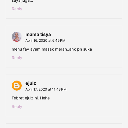
saya juga...
Reply
mama tisya
April 16, 2020 at 6:49 PM
menu fav ayam masak merah..ank pn suka
Reply
ejulz
April 17, 2020 at 11:48 PM
Febret ejulz ni. Hehe
Reply