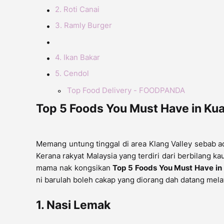
2. Roti Canai
3. Ramly Burger
4. Ikan Bakar
5. Cendol
Top Food Delivery - FOODPANDA
Top 5 Foods You Must Have in Ku
Memang untung tinggal di area Klang Valley sebab a
Kerana rakyat Malaysia yang terdiri dari berbilang
mama nak kongsikan
Top 5 Foods You Must Have in
ni barulah boleh cakap yang diorang dah datang mela
1. Nasi Lemak