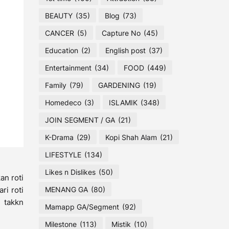
BEAUTY
(35)
Blog
(73)
CANCER
(5)
Capture No
(45)
Education
(2)
English post
(37)
Entertainment
(34)
FOOD
(449)
Family
(79)
GARDENING
(19)
Homedeco
(3)
ISLAMIK
(348)
JOIN SEGMENT / GA
(21)
K-Drama
(29)
Kopi Shah Alam
(21)
LIFESTYLE
(134)
Likes n Dislikes
(50)
an roti
MENANG GA
(80)
ri roti
g takkn
Mamapp GA/Segment
(92)
Milestone
(113)
Mistik
(10)