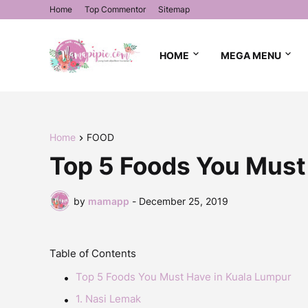
Home
Top Commentor
Sitemap
HOME
MEGA MENU
Home
FOOD
Top 5 Foods You Must
by
mamapp
-
December 25, 2019
Table of Contents
Top 5 Foods You Must Have in Kuala Lumpur
1. Nasi Lemak