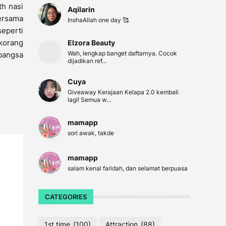
th nasi
Aqilarin
ersama
InshaAllah one day 🥰
seperti
 korang
Elzora Beauty
Wah, lengkap banget daftarnya. Cocok
abangsa
dijadikan ref...
Cuya
Giveaway Kerajaan Kelapa 2.0 kembali
lagi! Semua w...
mamapp
sori awak, takde
mamapp
salam kenal faridah, dan selamat berpuasa
CATEGORIES
1st time
(100)
Attraction
(88)