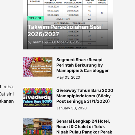
SCHOOL
Takwim Persekolahan Sesi
2026/2027
by
mamapp
-
October 28, 2025
Segment Share Resepi
Perintah Berkurung by
Mamapipie & Cariblogger
May 05, 2020
t cuba.
Giveaway Tahun Baru 2020
at sini
Mamapipiedotcom (Sticky
akanan
Post sehingga 31/1/2020)
January 30, 2020
Senarai Lengkap 24 Hotel,
Resort & Chalet di Teluk
Nipah Pulau Pangkor Perak