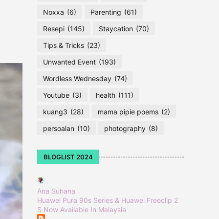
Noxxa
(6)
Parenting
(61)
Resepi
(145)
Staycation
(70)
Tips & Tricks
(23)
Unwanted Event
(193)
Wordless Wednesday
(74)
Youtube
(3)
health
(111)
kuang3
(28)
mama pipie poems
(2)
persoalan
(10)
photography
(8)
BLOGLIST 2024
Ana Suhana
Huawei Pura 90s Series & Huawei Freeclip 2
S Now Available In Malaysia