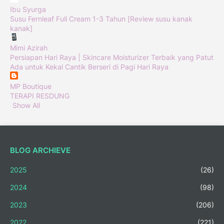
Ibu Syurga
Susu Fernleaf Full Cream 1-3 Tahun [Review susu kanak
kanak]
Mimi Azirah
Persiapan Hari Raya | Skincare Moisturizer Terbaik yang Patut
Ada untuk Kekal Cantik Berseri di Pagi Hari Raya
MP Boutique
TERAPI RESDUNG
Show All
BLOG ARCHIEVE
2025
(26)
2024
(98)
2023
(206)
2022
(221)