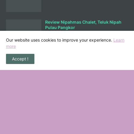
Review Nipahmas Chalet, Teluk Nipah
Pulau Pangkor
October 01, 2025
Our website uses cookies to improve your experience.
Learn
more
Lunch di Ary Nasi Buluh Melaka
Accept !
September 25, 2025
Bermain Sambil Belajar Ilmu Kewangan
di Mortgagecalculator.org
September 08, 2025
POPULAR POSTS
36 Senarai Homestay, Resort & Chalet