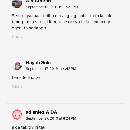
Ain Athirah
September 13, 2019 at 12:27 PM
Sedapnyaaaaa. tetiba craving lagi haha. tp tu la nak
tanggung azab sakit perut esoknya tu la mcm mmpi
ngeri. tp sedappp
Reply
Hayati Suki
September 17, 2019 at 4:42 PM
terus terliuq ;-)
Reply
adianiez AIDA
September 27, 2019 at 8:24 PM
aida tak try ni tau.