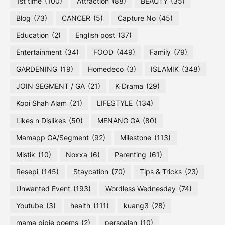
1st time
(100)
Attraction
(88)
BEAUTY
(35)
Blog
(73)
CANCER
(5)
Capture No
(45)
Education
(2)
English post
(37)
Entertainment
(34)
FOOD
(449)
Family
(79)
GARDENING
(19)
Homedeco
(3)
ISLAMIK
(348)
JOIN SEGMENT / GA
(21)
K-Drama
(29)
Kopi Shah Alam
(21)
LIFESTYLE
(134)
Likes n Dislikes
(50)
MENANG GA
(80)
Mamapp GA/Segment
(92)
Milestone
(113)
Mistik
(10)
Noxxa
(6)
Parenting
(61)
Resepi
(145)
Staycation
(70)
Tips & Tricks
(23)
Unwanted Event
(193)
Wordless Wednesday
(74)
Youtube
(3)
health
(111)
kuang3
(28)
mama pipie poems
(2)
persoalan
(10)