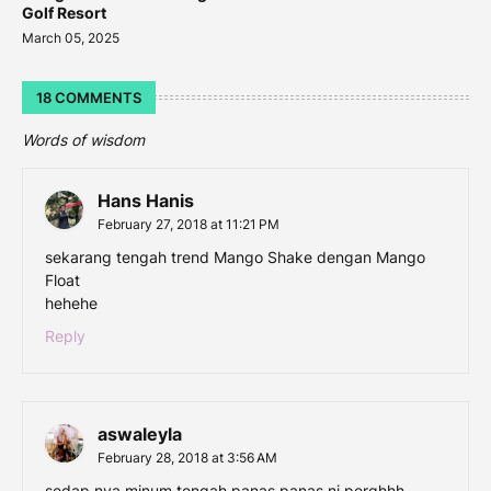
Golf Resort
March 05, 2025
18 COMMENTS
Words of wisdom
Hans Hanis
February 27, 2018 at 11:21 PM
sekarang tengah trend Mango Shake dengan Mango
Float
hehehe
Reply
aswaleyla
February 28, 2018 at 3:56 AM
sedap nya minum tengah panas panas ni perghhh