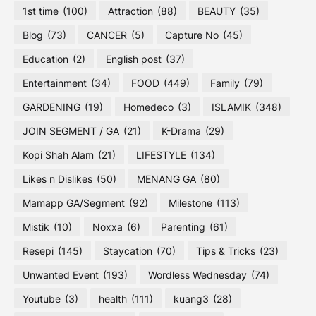
1st time
(100)
Attraction
(88)
BEAUTY
(35)
Blog
(73)
CANCER
(5)
Capture No
(45)
Education
(2)
English post
(37)
Entertainment
(34)
FOOD
(449)
Family
(79)
GARDENING
(19)
Homedeco
(3)
ISLAMIK
(348)
JOIN SEGMENT / GA
(21)
K-Drama
(29)
Kopi Shah Alam
(21)
LIFESTYLE
(134)
Likes n Dislikes
(50)
MENANG GA
(80)
Mamapp GA/Segment
(92)
Milestone
(113)
Mistik
(10)
Noxxa
(6)
Parenting
(61)
Resepi
(145)
Staycation
(70)
Tips & Tricks
(23)
Unwanted Event
(193)
Wordless Wednesday
(74)
Youtube
(3)
health
(111)
kuang3
(28)