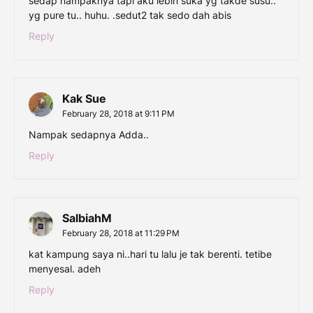
sedap nampaknya tapi aku lebih suka yg takde susu..
yg pure tu.. huhu. .sedut2 tak sedo dah abis
Reply
Kak Sue
February 28, 2018 at 9:11 PM
Nampak sedapnya Adda..
Reply
SalbiahM
February 28, 2018 at 11:29 PM
kat kampung saya ni..hari tu lalu je tak berenti. tetibe
menyesal. adeh
Reply