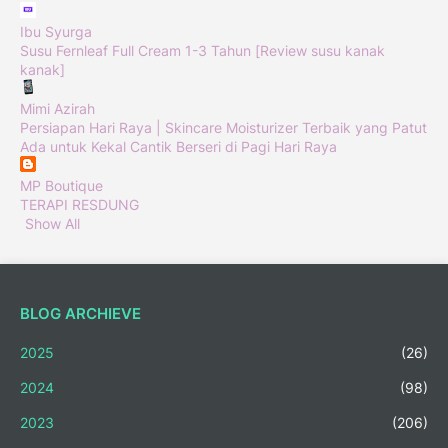
Ibu Syurga
Susu Fernleaf Full Cream 1-3 Tahun [Review susu kanak
kanak]
Mimi Azirah
Persiapan Hari Raya | Skincare Moisturizer Terbaik yang Patut
Ada untuk Kekal Cantik Berseri di Pagi Hari Raya
MP Boutique
TERAPI RESDUNG
Show All
BLOG ARCHIEVE
2025
(26)
2024
(98)
2023
(206)