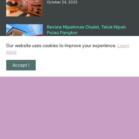
October 24, 2025
Review Nipahmas Chalet, Teluk Nipah
Pulau Pangkor
October 01, 2025
Our website uses cookies to improve your experience.
Learn
more
Lunch di Ary Nasi Buluh Melaka
Accept !
September 25, 2025
Bermain Sambil Belajar Ilmu Kewangan
di Mortgagecalculator.org
September 08, 2025
POPULAR POSTS