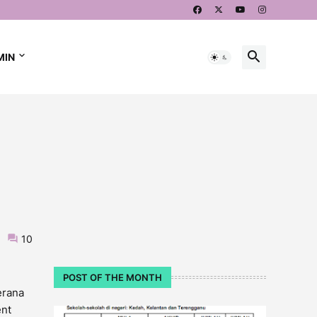
MIN
10
POST OF THE MONTH
erana
ent