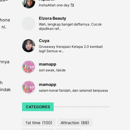
InshaAllah one day 🥰
Elzora Beauty
phone
Wah, lengkap banget daftarnya. Cocok
 ni.
dijadikan ref...
Cuya
Giveaway Kerajaan Kelapa 2.0 kembali
lagi! Semua w...
annya
mamapp
sori awak, takde
ah
mamapp
tindak
salam kenal faridah, dan selamat berpuasa
CATEGORIES
1st time
(100)
Attraction
(88)