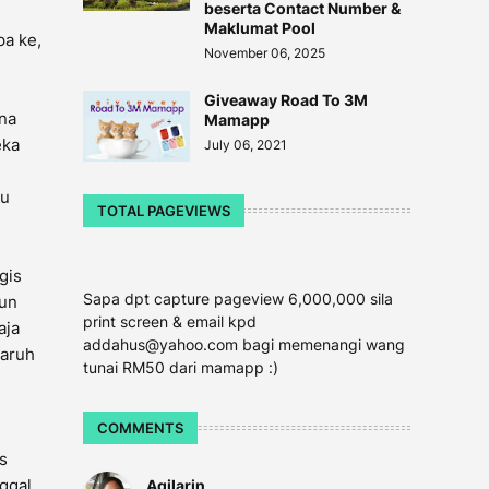
beserta Contact Number &
Maklumat Pool
pa ke,
November 06, 2025
Giveaway Road To 3M
ana
Mamapp
eka
July 06, 2021
bu
TOTAL PAGEVIEWS
gis
Sapa dpt capture pageview 6,000,000 sila
hun
print screen & email kpd
aja
addahus@yahoo.com bagi memenangi wang
garuh
tunai RM50 dari mamapp :)
COMMENTS
s
ggal
Aqilarin