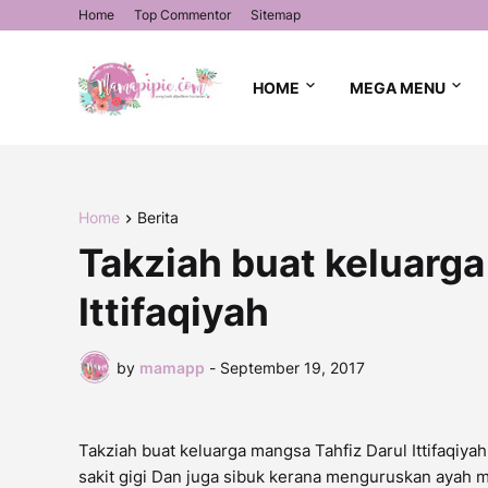
Home
Top Commentor
Sitemap
HOME
MEGA MENU
Home
Berita
Takziah buat keluarga
Ittifaqiyah
by
mamapp
-
September 19, 2017
Takziah buat keluarga mangsa Tahfiz Darul Ittifaqiya
sakit gigi Dan juga sibuk kerana menguruskan ayah