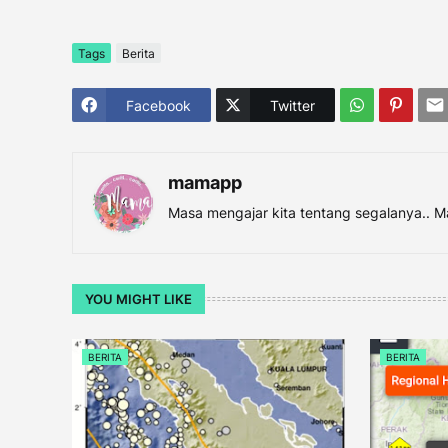
Tags
Berita
Facebook
Twitter
mamapp
Masa mengajar kita tentang segalanya.. M
YOU MIGHT LIKE
BERITA
BERITA