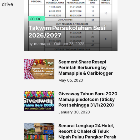
 drive
SCHOOL
Takwim Persekolahan Sesi
2026/2027
by
mamapp
-
October 28, 2025
Segment Share Resepi
Perintah Berkurung by
Mamapipie & Cariblogger
May 05, 2020
Giveaway Tahun Baru 2020
Mamapipiedotcom (Sticky
Post sehingga 31/1/2020)
January 30, 2020
Senarai Lengkap 24 Hotel,
Resort & Chalet di Teluk
Nipah Pulau Pangkor Perak