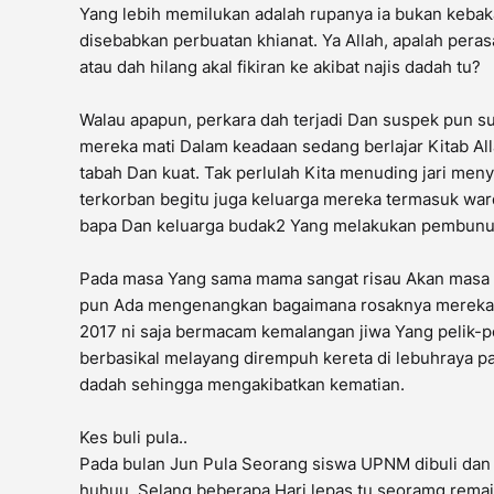
Yang lebih memilukan adalah rupanya ia bukan kebaka
disebabkan perbuatan khianat. Ya Allah, apalah pera
atau dah hilang akal fikiran ke akibat najis dadah tu?
Walau apapun, perkara dah terjadi Dan suspek pun su
mereka mati Dalam keadaan sedang berlajar Kitab A
tabah Dan kuat. Tak perlulah Kita menuding jari meny
terkorban begitu juga keluarga mereka termasuk war
bapa Dan keluarga budak2 Yang melakukan pembunuhan
Pada masa Yang sama mama sangat risau Akan masa 
pun Ada mengenangkan bagaimana rosaknya mereka a
2017 ni saja bermacam kemalangan jiwa Yang pelik-p
berbasikal melayang dirempuh kereta di lebuhraya p
dadah sehingga mengakibatkan kematian.
Kes buli pula..
Pada bulan Jun Pula Seorang siswa UPNM dibuli dan d
huhuu. Selang beberapa Hari lepas tu seoramg remaj