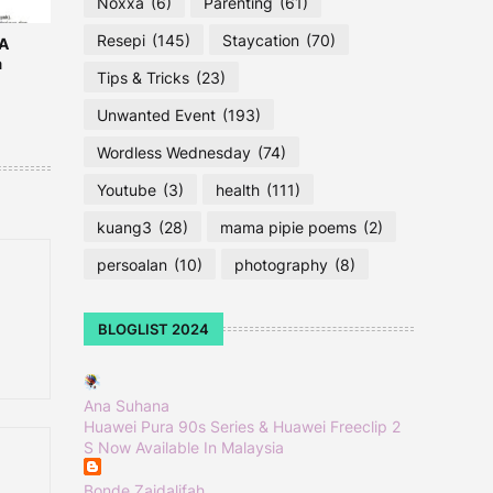
Noxxa
(6)
Parenting
(61)
Resepi
(145)
Staycation
(70)
A
a
Tips & Tricks
(23)
Unwanted Event
(193)
Wordless Wednesday
(74)
Youtube
(3)
health
(111)
kuang3
(28)
mama pipie poems
(2)
persoalan
(10)
photography
(8)
BLOGLIST 2024
Ana Suhana
Huawei Pura 90s Series & Huawei Freeclip 2
S Now Available In Malaysia
Bonde Zaidalifah