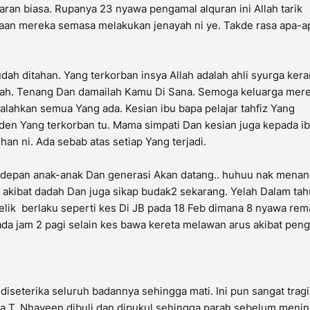
ran biasa. Rupanya 23 nyawa pengamal alquran ini Allah tarik
saan mereka semasa melakukan jenayah ni ye. Takde rasa apa-a
dah ditahan. Yang terkorban insya Allah adalah ahli syurga ker
llah. Tenang Dan damailah Kamu Di Sana. Semoga keluarga mer
alahkan semua Yang ada. Kesian ibu bapa pelajar tahfiz Yang
den Yang terkorban tu. Mama simpati Dan kesian juga kepada i
 ni. Ada sebab atas setiap Yang terjadi.
depan anak-anak Dan generasi Akan datang.. huhuu nak menan
kibat dadah Dan juga sikap budak2 sekarang. Yelah Dalam ta
elik berlaku seperti kes Di JB pada 18 Feb dimana 8 nyawa rem
ada jam 2 pagi selain kes bawa kereta melawan arus akibat pen
iseterika seluruh badannya sehingga mati. Ini pun sangat tragi
a T. Nhaveen dibuli dan dipukul sehingga parah sebelum menin