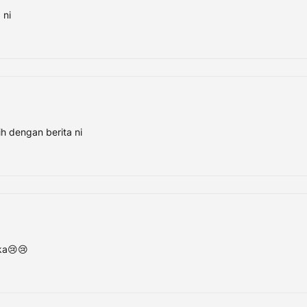
 ni
h dengan berita ni
eka😢😢