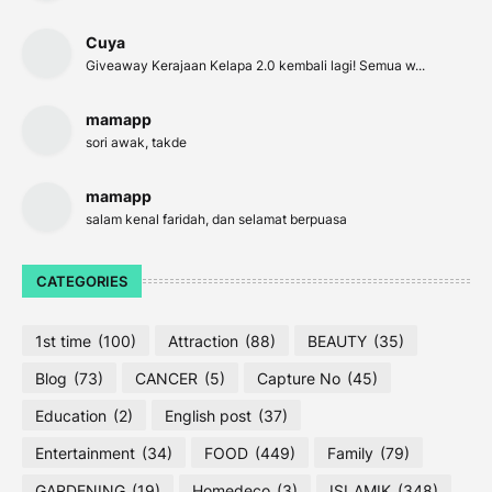
Cuya
Giveaway Kerajaan Kelapa 2.0 kembali lagi! Semua w...
mamapp
sori awak, takde
mamapp
salam kenal faridah, dan selamat berpuasa
CATEGORIES
1st time
(100)
Attraction
(88)
BEAUTY
(35)
Blog
(73)
CANCER
(5)
Capture No
(45)
Education
(2)
English post
(37)
Entertainment
(34)
FOOD
(449)
Family
(79)
GARDENING
(19)
Homedeco
(3)
ISLAMIK
(348)