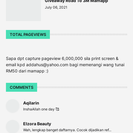
Giveaway Road To 3M Mamapp
July 06, 2021
TOTAL PAGEVIEWS
Sapa dpt capture pageview 6,000,000 sila print screen &
email kpd addahus@yahoo.com bagi memenangi wang tunai
RM50 dari mamapp :)
COMMENTS
Aqilarin
InshaAllah one day 🥰
Elzora Beauty
Wah, lengkap banget daftarnya. Cocok dijadikan ref...