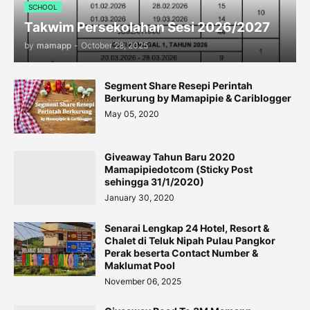
SCHOOL
Takwim Persekolahan Sesi 2026/2027
by
mamapp
-
October 28, 2025
Segment Share Resepi Perintah
Berkurung by Mamapipie & Cariblogger
May 05, 2020
Giveaway Tahun Baru 2020
Mamapipiedotcom (Sticky Post
sehingga 31/1/2020)
January 30, 2020
Senarai Lengkap 24 Hotel, Resort &
Chalet di Teluk Nipah Pulau Pangkor
Perak beserta Contact Number &
Maklumat Pool
November 06, 2025