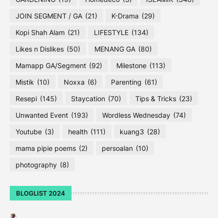
JOIN SEGMENT / GA
(21)
K-Drama
(29)
Kopi Shah Alam
(21)
LIFESTYLE
(134)
Likes n Dislikes
(50)
MENANG GA
(80)
Mamapp GA/Segment
(92)
Milestone
(113)
Mistik
(10)
Noxxa
(6)
Parenting
(61)
Resepi
(145)
Staycation
(70)
Tips & Tricks
(23)
Unwanted Event
(193)
Wordless Wednesday
(74)
Youtube
(3)
health
(111)
kuang3
(28)
mama pipie poems
(2)
persoalan
(10)
photography
(8)
BLOGLIST 2024