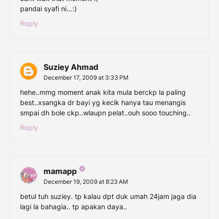
pandai syafi ni...:)
Reply
Suziey Ahmad
December 17, 2009 at 3:33 PM
hehe..mmg moment anak kita mula berckp la paling
best..xsangka dr bayi yg kecik hanya tau menangis
smpai dh bole ckp..wlaupn pelat..ouh sooo touching..
Reply
mamapp
December 19, 2009 at 8:23 AM
betul tuh suziey. tp kalau dpt duk umah 24jam jaga dia
lagi la bahagia.. tp apakan daya..