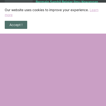
Bermain Sambil Belajar Ilmu Kewangan
di Mortgagecalculator.org
Our website uses cookies to improve your experience.
Learn
September 08, 2025
more
Accept !
POPULAR POSTS
36 Senarai Homestay, Resort & Chalet
Pengkalan Balak Melaka Beserta Contact
Number
November 06, 2022
Masalah Kencing Kotor, Punca serta
Kaedah Pencegahan
February 07, 2013
Jika terpegang anjing & barangan dari
babi, apa yang patut kita buat?
July 05, 2010