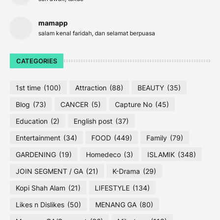
mamapp
salam kenal faridah, dan selamat berpuasa
CATEGORIES
1st time
(100)
Attraction
(88)
BEAUTY
(35)
Blog
(73)
CANCER
(5)
Capture No
(45)
Education
(2)
English post
(37)
Entertainment
(34)
FOOD
(449)
Family
(79)
GARDENING
(19)
Homedeco
(3)
ISLAMIK
(348)
JOIN SEGMENT / GA
(21)
K-Drama
(29)
Kopi Shah Alam
(21)
LIFESTYLE
(134)
Likes n Dislikes
(50)
MENANG GA
(80)