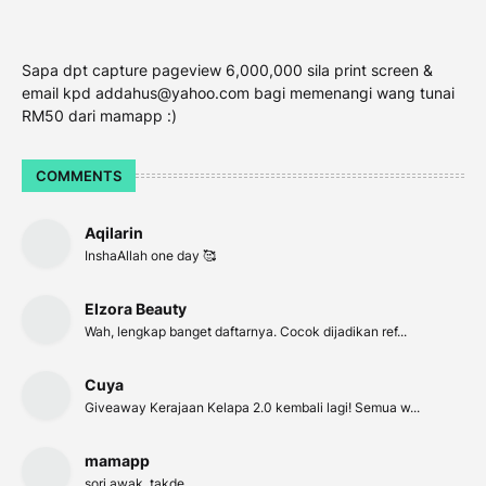
Sapa dpt capture pageview 6,000,000 sila print screen &
email kpd addahus@yahoo.com bagi memenangi wang tunai
RM50 dari mamapp :)
COMMENTS
Aqilarin
InshaAllah one day 🥰
Elzora Beauty
Wah, lengkap banget daftarnya. Cocok dijadikan ref...
Cuya
Giveaway Kerajaan Kelapa 2.0 kembali lagi! Semua w...
mamapp
sori awak, takde