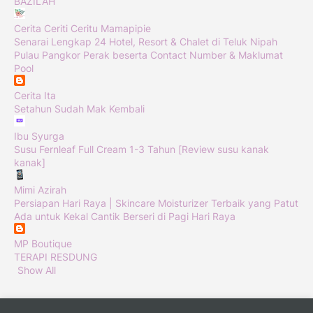
BAZILAH
Cerita Ceriti Ceritu Mamapipie
Senarai Lengkap 24 Hotel, Resort & Chalet di Teluk Nipah
Pulau Pangkor Perak beserta Contact Number & Maklumat
Pool
Cerita Ita
Setahun Sudah Mak Kembali
Ibu Syurga
Susu Fernleaf Full Cream 1-3 Tahun [Review susu kanak
kanak]
Mimi Azirah
Persiapan Hari Raya | Skincare Moisturizer Terbaik yang Patut
Ada untuk Kekal Cantik Berseri di Pagi Hari Raya
MP Boutique
TERAPI RESDUNG
Show All