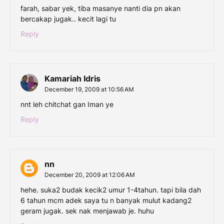
farah, sabar yek, tiba masanye nanti dia pn akan
bercakap jugak.. kecit lagi tu
Reply
Kamariah Idris
December 19, 2009 at 10:56 AM
nnt leh chitchat gan Iman ye
Reply
nn
December 20, 2009 at 12:06 AM
hehe. suka2 budak kecik2 umur 1-4tahun. tapi bila dah
6 tahun mcm adek saya tu n banyak mulut kadang2
geram jugak. sek nak menjawab je. huhu