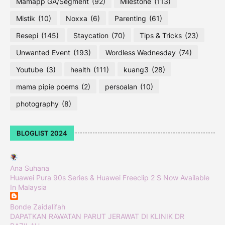
Mamapp GA/Segment
(92)
Milestone
(113)
Mistik
(10)
Noxxa
(6)
Parenting
(61)
Resepi
(145)
Staycation
(70)
Tips & Tricks
(23)
Unwanted Event
(193)
Wordless Wednesday
(74)
Youtube
(3)
health
(111)
kuang3
(28)
mama pipie poems
(2)
persoalan
(10)
photography
(8)
BLOGLIST 2024
Ana Suhana
Huawei Pura 90s Series & Huawei Freeclip 2 S Now Available
In Malaysia
Bonde Zaidalifah
DAPATKAN RAWATAN PARUT JERAWAT DI KLINIK DR