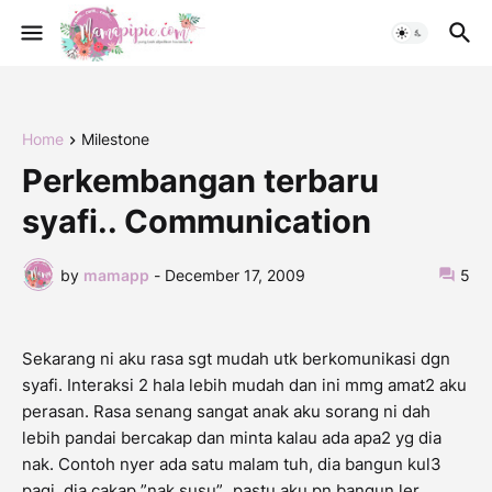
Home
Milestone
Perkembangan terbaru
syafi.. Communication
by
mamapp
-
December 17, 2009
5
Sekarang ni aku rasa sgt mudah utk berkomunikasi dgn
syafi. Interaksi 2 hala lebih mudah dan ini mmg amat2 aku
perasan. Rasa senang sangat anak aku sorang ni dah
lebih pandai bercakap dan minta kalau ada apa2 yg dia
nak. Contoh nyer ada satu malam tuh, dia bangun kul3
pagi, dia cakap ”nak susu”.. pastu aku pn bangun ler