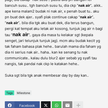
bancuh susu.. tgh bancuh susu tu, dia ckp ”
nak air
”.. aikk..
ape kena malam2 budak ni nak air, x penah buat tu.. aku
pn buat dek ajer.. syafi plak continue cakap ”
nak air
”..
”
nak air
”.. bila dia tgk aku buat dek, dia terus bangun,
pergi kat tempat aku letak air kosong, tunjuk jag air n bagi
nak air
tau ”
”.. gaya dia masa tu kelakar sgt (kepala
senget, jari telunjuk tunjuk jag). mcm aku budak kecit yg
tak faham bahasa plak hehe.. barulah mama dia faham yg
dia ni serius nak air.. haha.. kan ke senang tu nak
communicate.. kalau dulu blur2 ajer sebab yg syafi tau
nangis, tak pandai nak ckp le katakan hehe..
Suka sgt bila tgk anak membesar day by day kan..
Tags
Milestone
Facebook